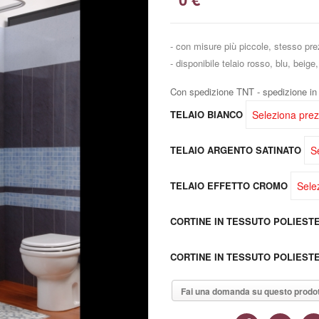
- con misure più piccole, stesso pr
- disponibile telaio rosso, blu, bei
Con spedizione TNT - spedizione in 
Seleziona pre
TELAIO BIANCO
S
TELAIO ARGENTO SATINATO
Sele
TELAIO EFFETTO CROMO
CORTINE IN TESSUTO POLIEST
CORTINE IN TESSUTO POLIESTE
Fai una domanda su questo prodo