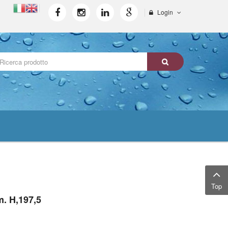
Login
Top
m. H,197,5