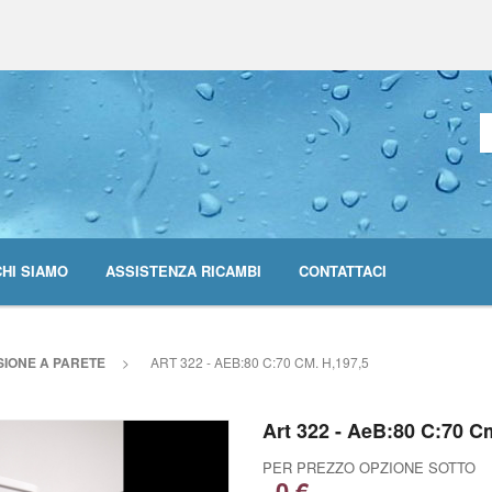
CHI SIAMO
ASSISTENZA RICAMBI
CONTATTACI
SIONE A PARETE
>
ART 322 - AEB:80 C:70 CM. H,197,5
Art 322 - AeB:80 C:70 C
PER PREZZO OPZIONE SOTTO
0 €